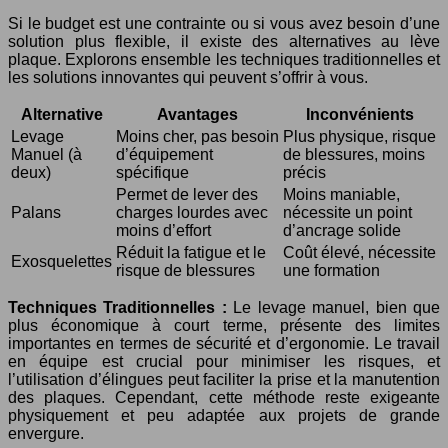
Si le budget est une contrainte ou si vous avez besoin d’une
solution plus flexible, il existe des alternatives au lève
plaque. Explorons ensemble les techniques traditionnelles et
les solutions innovantes qui peuvent s’offrir à vous.
Alternative
Avantages
Inconvénients
Levage
Moins cher, pas besoin
Plus physique, risque
Manuel (à
d’équipement
de blessures, moins
deux)
spécifique
précis
Permet de lever des
Moins maniable,
Palans
charges lourdes avec
nécessite un point
moins d’effort
d’ancrage solide
Réduit la fatigue et le
Coût élevé, nécessite
Exosquelettes
risque de blessures
une formation
Techniques Traditionnelles :
Le levage manuel, bien que
plus économique à court terme, présente des limites
importantes en termes de sécurité et d’ergonomie. Le travail
en équipe est crucial pour minimiser les risques, et
l’utilisation d’élingues peut faciliter la prise et la manutention
des plaques. Cependant, cette méthode reste exigeante
physiquement et peu adaptée aux projets de grande
envergure.