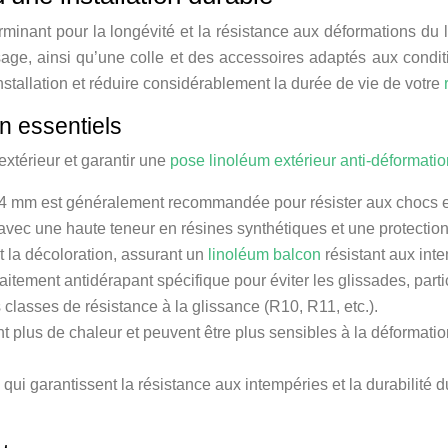
minant pour la longévité et la résistance aux déformations du li
age, ainsi qu’une colle et des accessoires adaptés aux cond
stallation et réduire considérablement la durée de vie de votre
on essentiels
 extérieur et garantir une
pose linoléum extérieur anti-déformati
4 mm est généralement recommandée pour résister aux chocs et
 avec une haute teneur en résines synthétiques et une protecti
t la décoloration, assurant un
linoléum balcon
résistant aux int
aitement antidérapant spécifique pour éviter les glissades, par
lasses de résistance à la glissance (R10, R11, etc.).
 plus de chaleur et peuvent être plus sensibles à la déformation
qui garantissent la résistance aux intempéries et la durabilité d