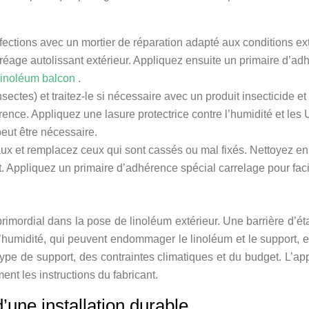
rfections avec un mortier de réparation adapté aux conditions e
gréage autolissant extérieur. Appliquez ensuite un primaire d’a
linoléum balcon
.
 insectes) et traitez-le si nécessaire avec un produit insecticide 
nce. Appliquez une lasure protectrice contre l’humidité et les UV
eut être nécessaire.
eaux et remplacez ceux qui sont cassés ou mal fixés. Nettoyez en
. Appliquez un primaire d’adhérence spécial carrelage pour facili
primordial dans la pose de linoléum extérieur. Une barrière d’ét
’humidité, qui peuvent endommager le linoléum et le support, e
pe de support, des contraintes climatiques et du budget. L’app
nt les instructions du fabricant.
’une installation durable