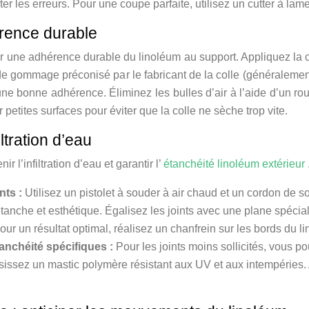
r les erreurs. Pour une coupe parfaite, utilisez un cutter à lame
érence durable
r une adhérence durable du linoléum au support. Appliquez la c
e gommage préconisé par le fabricant de la colle (généralement
ne bonne adhérence. Éliminez les bulles d’air à l’aide d’un rou
 petites surfaces pour éviter que la colle ne sèche trop vite.
iltration d’eau
r l’infiltration d’eau et garantir l’
étanchéité linoléum extérieur
nts :
Utilisez un pistolet à souder à air chaud et un cordon de s
 étanche et esthétique. Égalisez les joints avec une plane spéc
ur un résultat optimal, réalisez un chanfrein sur les bords du l
étanchéité spécifiques :
Pour les joints moins sollicités, vous p
sissez un mastic polymère résistant aux UV et aux intempéries. 