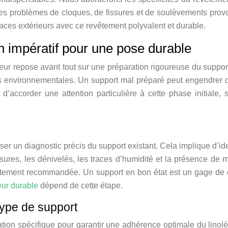
r les problèmes de cloques, de fissures et de soulèvements prov
ces extérieurs avec ce revêtement polyvalent et durable.
n impératif pour une pose durable
ieur repose avant tout sur une préparation rigoureuse du suppor
es environnementales. Un support mal préparé peut engendrer d
l d’accorder une attention particulière à cette phase initiale,
liser un diagnostic précis du support existant. Cela implique d’iden
ures, les dénivelés, les traces d’humidité et la présence de mo
rtement recommandée. Un support en bon état est un gage de dur
eur durable
dépend de cette étape.
type de support
ion spécifique pour garantir une adhérence optimale du linol