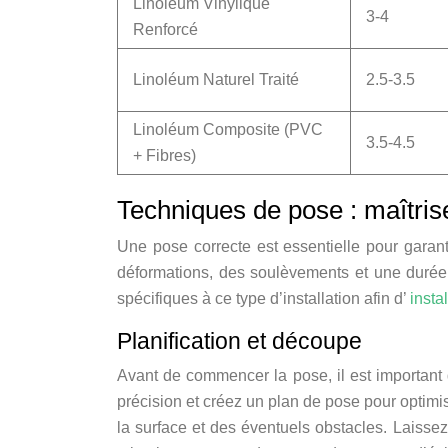
Linoléum Vinylique
3-4
Renforcé
Linoléum Naturel Traité
2.5-3.5
Linoléum Composite (PVC
3.5-4.5
+ Fibres)
Techniques de pose : maîtriser
Une pose correcte est essentielle pour garant
déformations, des soulèvements et une durée d
spécifiques à ce type d’installation afin d’
insta
Planification et découpe
Avant de commencer la pose, il est important d
précision et créez un plan de pose pour optimi
la surface et des éventuels obstacles. Laisse