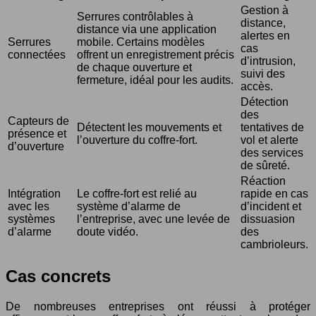
Gestion à
Serrures contrôlables à
distance,
distance via une application
alertes en
Serrures
mobile. Certains modèles
cas
connectées
offrent un enregistrement précis
d’intrusion,
de chaque ouverture et
suivi des
fermeture, idéal pour les audits.
accès.
Détection
des
Capteurs de
Détectent les mouvements et
tentatives de
présence et
l’ouverture du coffre-fort.
vol et alerte
d’ouverture
des services
de sûreté.
Réaction
Intégration
Le coffre-fort est relié au
rapide en cas
avec les
système d’alarme de
d’incident et
systèmes
l’entreprise, avec une levée de
dissuasion
d’alarme
doute vidéo.
des
cambrioleurs.
Cas concrets
De nombreuses entreprises ont réussi à protéger