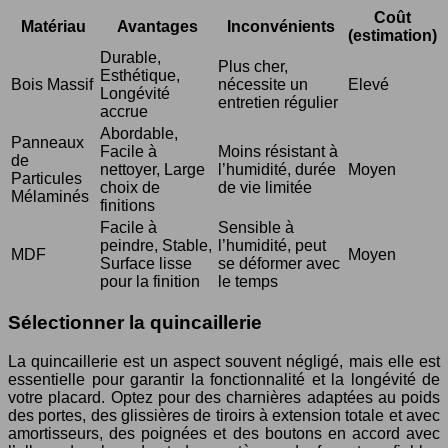
Coût
Matériau
Avantages
Inconvénients
(estimation)
Durable,
Plus cher,
Esthétique,
Bois Massif
nécessite un
Elevé
Longévité
entretien régulier
accrue
Abordable,
Panneaux
Facile à
Moins résistant à
de
nettoyer, Large
l’humidité, durée
Moyen
Particules
choix de
de vie limitée
Mélaminés
finitions
Facile à
Sensible à
peindre, Stable,
l’humidité, peut
MDF
Moyen
Surface lisse
se déformer avec
pour la finition
le temps
Sélectionner la quincaillerie
La quincaillerie est un aspect souvent négligé, mais elle est
essentielle pour garantir la fonctionnalité et la longévité de
votre placard. Optez pour des charnières adaptées au poids
des portes, des glissières de tiroirs à extension totale et avec
amortisseurs, des poignées et des boutons en accord avec