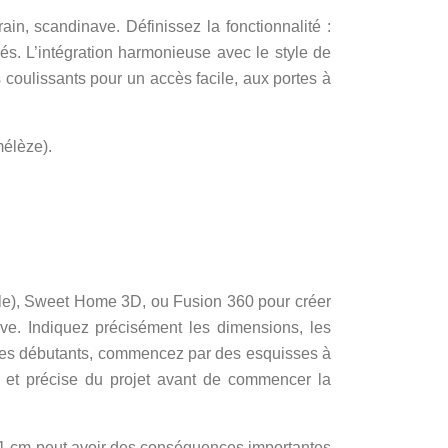
in, scandinave. Définissez la fonctionnalité :
s. L’intégration harmonieuse avec le style de
s coulissants pour un accès facile, aux portes à
mélèze).
ble), Sweet Home 3D, ou Fusion 360 pour créer
ve. Indiquez précisément les dimensions, les
r les débutants, commencez par des esquisses à
re et précise du projet avant de commencer la
e 1 cm peut avoir des conséquences importantes