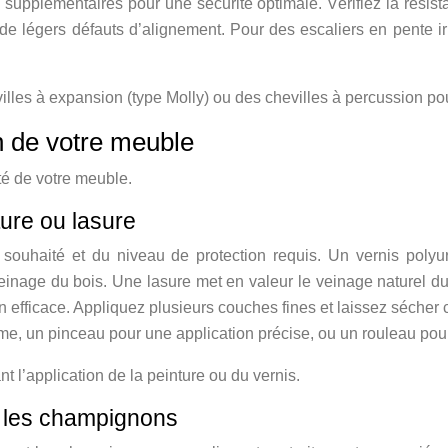
 supplémentaires pour une sécurité optimale. Vérifiez la résist
 de légers défauts d’alignement. Pour des escaliers en pente ir
villes à expansion (type Molly) ou des chevilles à percussion po
on de votre meuble
ité de votre meuble.
nture ou lasure
t souhaité et du niveau de protection requis. Un vernis polyu
 veinage du bois. Une lasure met en valeur le veinage naturel du
on efficace. Appliquez plusieurs couches fines et laissez séche
orme, un pinceau pour une application précise, ou un rouleau pou
ant l’application de la peinture ou du vernis.
et les champignons