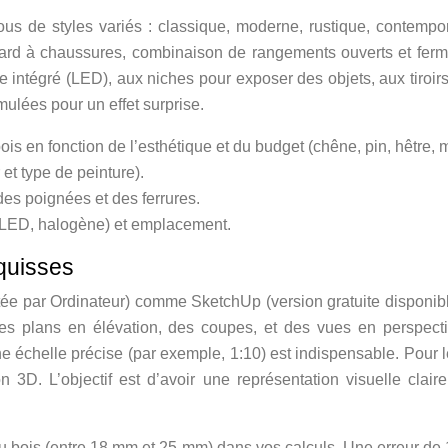
us de styles variés : classique, moderne, rustique, contempora
ard à chaussures, combinaison de rangements ouverts et fermé
age intégré (LED), aux niches pour exposer des objets, aux tiroir
mulées pour un effet surprise.
is en fonction de l’esthétique et du budget (chêne, pin, hêtre, 
 et type de peinture).
des poignées et des ferrures.
(LED, halogène) et emplacement.
squisses
stée par Ordinateur) comme SketchUp (version gratuite disponi
es plans en élévation, des coupes, et des vues en perspecti
e échelle précise (par exemple, 1:10) est indispensable. Pou
 3D. L’objectif est d’avoir une représentation visuelle clai
du bois (entre 18 mm et 25 mm) dans vos calculs. Une erreur d