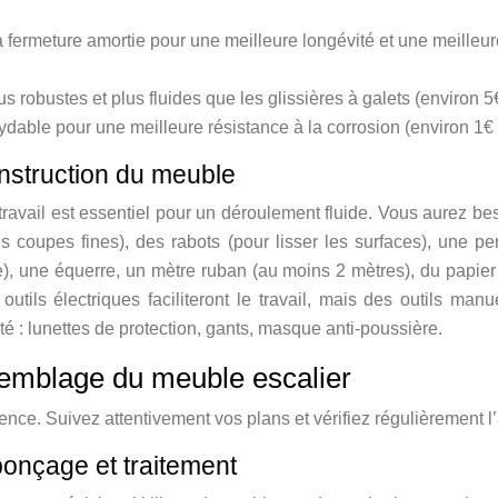
 fermeture amortie pour une meilleure longévité et une meilleure
lus robustes et plus fluides que les glissières à galets (environ 5
oxydable pour une meilleure résistance à la corrosion (environ 1€
onstruction du meuble
avail est essentiel pour un déroulement fluide. Vous aurez bes
 coupes fines), des rabots (pour lisser les surfaces), une p
), une équerre, un mètre ruban (au moins 2 mètres), du papier 
tils électriques faciliteront le travail, mais des outils manu
é : lunettes de protection, gants, masque anti-poussière.
semblage du meuble escalier
ence. Suivez attentivement vos plans et vérifiez régulièrement 
ponçage et traitement